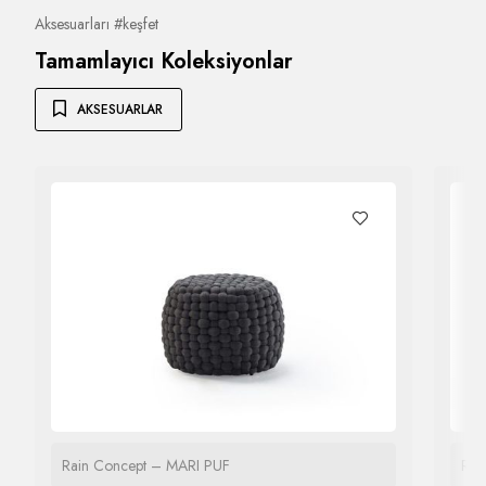
Aksesuarları #keşfet
Tamamlayıcı Koleksiyonlar
AKSESUARLAR
Rain Concept – MARI PUF
Rai