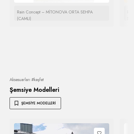
Rain Concept – MİTONOVA ORTA SEHPA
Rai
(CAMLI)
SE
Aksesuarları #keşfet
Şemsiye Modelleri
ŞEMSIYE MODELLERI