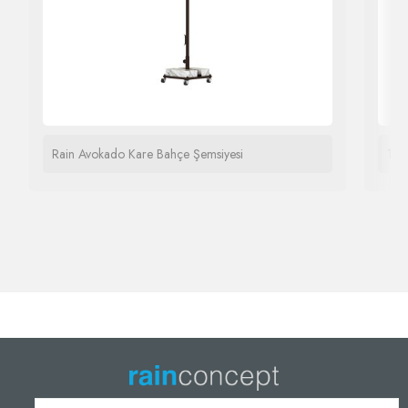
Rain Avokado Kare Bahçe Şemsiyesi
1 –