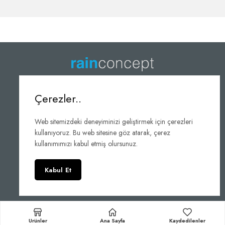
Çağrı Merkezi
Çerezler..
+90 (224) 503 87 79
Web sitemizdeki deneyiminizi geliştirmek için çerezleri
kullanıyoruz. Bu web sitesine göz atarak, çerez
kullanımımızı kabul etmiş olursunuz.
© 2023 - Rain Concept LTD.ŞTİ.
Kabul Et
Rainwater Software
Ürünler
Ana Sayfa
Kaydedilenler