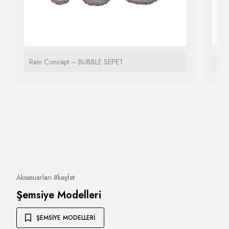
Rain Concept – BUBBLE SEPET
Rai
Aksesuarları #keşfet
Şemsiye Modelleri
ŞEMSIYE MODELLERI