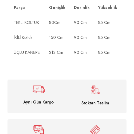
Parça
Genişlik
Derinlik
Yükseklik
TEKLİ KOLTUK
80Cm
90 Cm
85 Cm
İKİLİ Koltuk
150 Cm
90 Cm
85 Cm
ÜÇLÜ KANEPE
212 Cm
90 Cm
85 Cm
Aynı Gün Kargo
Stoktan Teslim