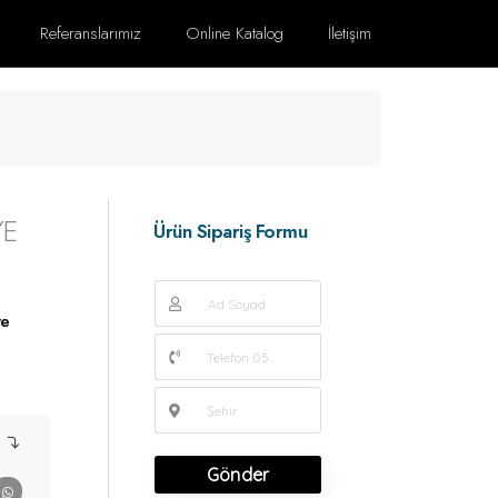
Referanslarımız
Online Katalog
İletişim
YE
Ürün Sipariş Formu
ve
Gönder