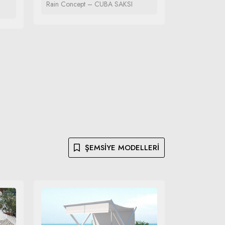
Rain Concept – CUBA SAKSI
Rain Conce
LAMBA
ŞEMSIYE MODELLERI