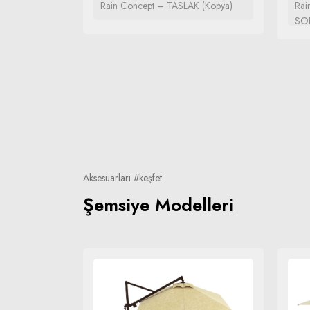
 YAN SEHPA
Rain Concept – TASLAK (Kopya)
Rai
SO
Aksesuarları #keşfet
Şemsiye Modelleri