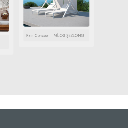
Rain Concept – MİLOS ŞEZLONG
Rain Çift Açı
Şemsiyesi