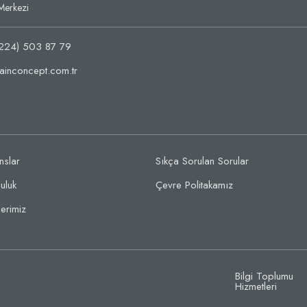
Merkezi
224) 503 87 79
ainconcept.com.tr
nslar
Sıkça Sorulan Sorular
uluk
Çevre Politakamız
erimiz
Bilgi Toplumu
Hizmetleri