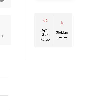
Aynı
Stoktan
Gün
ımı
Teslim
Kargo