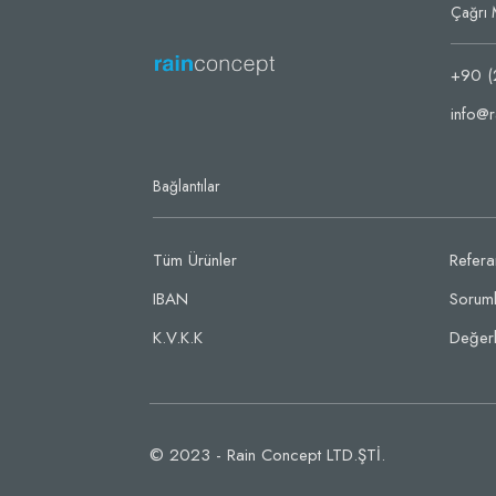
Çağrı 
+90 (
info@r
Bağlantılar
Tüm Ürünler
Refera
IBAN
Soruml
K.V.K.K
Değerl
© 2023 - Rain Concept LTD.ŞTİ.