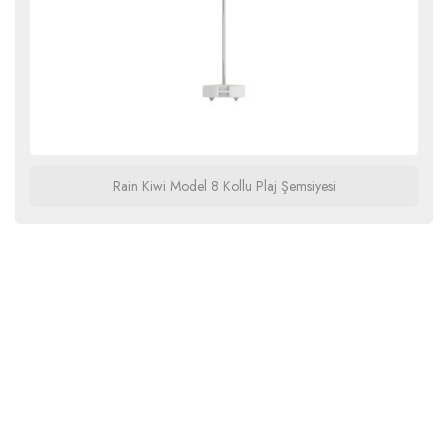
Rain Kiwi Model 8 Kollu Plaj Şemsiyesi